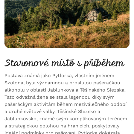
Staronové místo s příběhem
Postava známá jako Pytlorka, vlastním jménem
Szolona, byla významnou a proslulou pašeračkou
alkoholu v oblasti Jablunkova a Těšínského Slezska.
Tato odvážná žena se stala legendou díky svým
pašeráckým aktivitám během meziválečného období
a druhé světové války. Těšínské Slezsko a
Jablunkovsko, známé svým komplikovaným terénem
a strategickou polohou na hranicích, poskytovaly
ideální podmínky pro pašování. Pytlorka dokázala