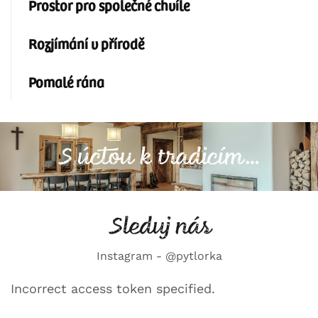
Prostor pro společné chvíle
Rozjímání v přírodě
Pomalé rána
S úctou k tradicím…
Sleduj nás
Instagram - @pytlorka
Incorrect access token specified.