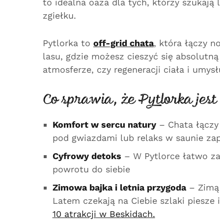
to idealna oaza dla tych, którzy szukaj
zgiełku.
Pytlorka to
off-grid chata
, która łączy 
lasu, gdzie możesz cieszyć się absolutn
atmosferze, czy regeneracji ciała i umys
Co sprawia, że Pytlorka jes
Komfort w sercu natury
– Chata łącz
pod gwiazdami lub relaks w saunie z
Cyfrowy detoks
– W Pytlorce łatwo zap
powrotu do siebie
Zimowa bajka i letnia przygoda
– Zimą
Latem czekają na Ciebie szlaki piesze
10 atrakcji w Beskidach.