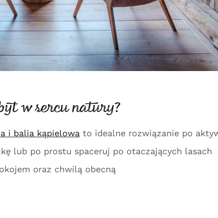
obyt w sercu natury?
a i balia kąpielowa
to idealne rozwiązanie po akt
ę lub po prostu spaceruj po otaczających lasach
spokojem oraz chwilą obecną