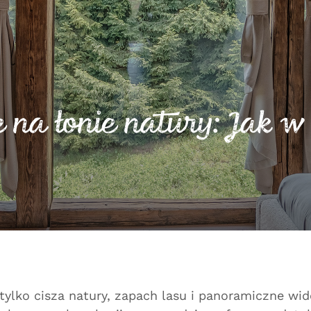
na łonie natury: Jak w
tylko cisza natury, zapach lasu i panoramiczne wid