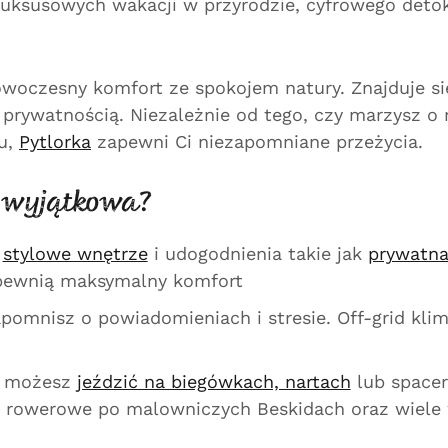
ą luksusowych wakacji w przyrodzie, cyfrowego det
nowoczesny komfort ze spokojem natury. Znajduje s
ą prywatnością. Niezależnie od tego, czy marzysz 
łu,
Pytlorka
zapewni Ci niezapomniane przeżycia.
t wyjątkowa?
y
stylowe wnętrze
i udogodnienia takie jak
prywatna
apewnią maksymalny komfort
omnisz o powiadomieniach i stresie. Off-grid klim
 możesz
jeździć na biegówkach, nartach
lub spacer
 i rowerowe po malowniczych Beskidach oraz wiele 