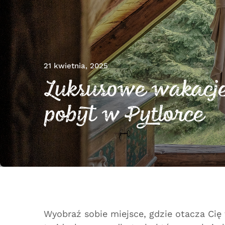
21 kwietnia, 2025
Luksusowe wakacje 
pobyt w Pytlorce
Wyobraź sobie miejsce, gdzie otacza Cię 